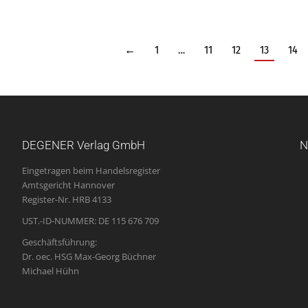
←
1
…
11
12
13
14
DEGENER Verlag GmbH
N
Eingetragen beim Handelsregister
Amtsgericht Hannover
Register-Nr. HRB 4133
UST.-ID-NUMMER: DE 115 676 709
Geschäftsführung:
Dr. oec. HSG Max-Georg Büchner
Michael Hühn