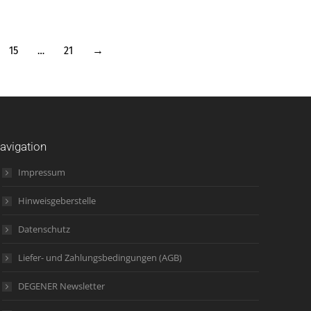
15
…
21
→
avigation
Impressum
Hinweisgeberstelle
Datenschutz
Liefer- und Zahlungsbedingungen (AGB)
DEGENER Newsletter