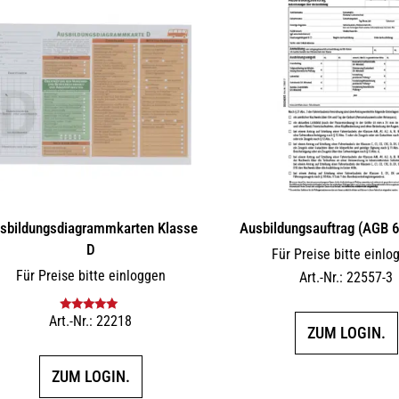
sbildungs­dia­gramm­karten Klasse
Ausbildungsauftrag (AGB 
D
Für Preise bitte einlo
Für Preise bitte einloggen
Art.-Nr.: 22557-3
Art.-Nr.: 22218
Bewertet mit
ZUM LOGIN.
5.00
von 5
ZUM LOGIN.