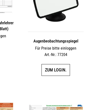
ahrlehrer
Blatt)
ggen
Augen­beobach­tungs­spiegel
Für Preise bitte einloggen
Art.-Nr.: 77204
ZUM LOGIN.