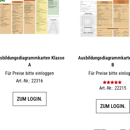
sbildungs­dia­gramm­karten Klasse
Ausbildungs­dia­gramm­kart
A
B
Für Preise bitte einloggen
Für Preise bitte einlo
Art.-Nr.: 22316
Art.-Nr.: 22215
Bewertet mit
5.00
von 5
ZUM LOGIN.
ZUM LOGIN.