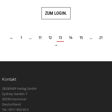
ZUM LOGIN.
←
1
…
11
12
13
14
15
…
21
→
Kontakt
DEGENER Verlag GmbH
Sydney Garden 7
30539 Hannover
Deutschland
Tel.: 0511-963 60 0