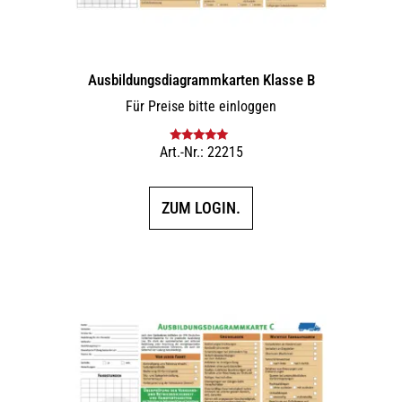
Ausbildungs­dia­gramm­karten Klasse B
Für Preise bitte einloggen
Art.-Nr.: 22215
Bewertet mit
5.00
von 5
ZUM LOGIN.