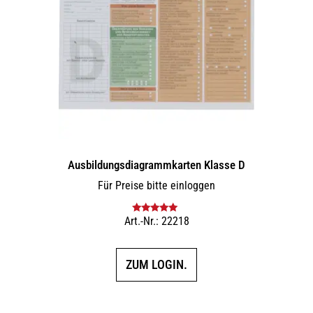
Ausbildungs­dia­gramm­karten Klasse D
Für Preise bitte einloggen
Art.-Nr.: 22218
Bewertet mit
5.00
von 5
ZUM LOGIN.