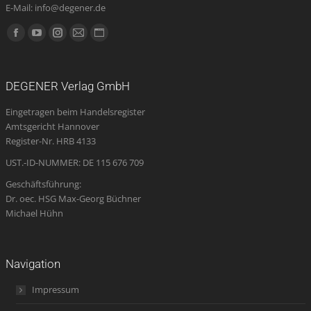
E-Mail: info@degener.de
Finden Sie uns auf:
Facebook
YouTube
Instagram
E-
Website
page
page
page
Mail
page
opens
opens
opens
page
opens
DEGENER Verlag GmbH
in
in
in
opens
in
Eingetragen beim Handelsregister
new
new
new
in
new
Amtsgericht Hannover
window
window
window
new
window
Register-Nr. HRB 4133
window
UST.-ID-NUMMER: DE 115 676 709
Geschäftsführung:
Dr. oec. HSG Max-Georg Büchner
Michael Hühn
Navigation
Impressum