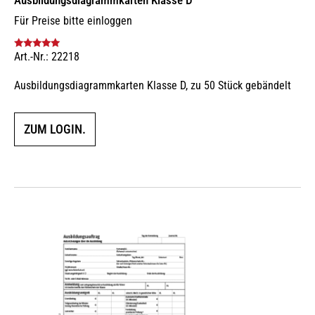
Für Preise bitte einloggen
Art.-Nr.: 22218
Bewertet mit
5.00
von 5
Ausbildungsdiagrammkarten Klasse D, zu 50 Stück gebändelt
ZUM LOGIN.