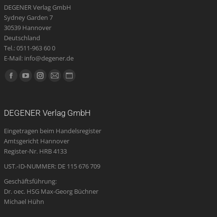
DEGENER Verlag GmbH
Sydney Garden 7
30539 Hannover
Deutschland
Tel.: 0511-963 60 0
E-Mail: info@degener.de
Finden Sie uns auf:
Facebook
YouTube
Instagram
E-
Website
page
page
page
Mail
page
opens
opens
opens
page
opens
DEGENER Verlag GmbH
in
in
in
opens
in
Eingetragen beim Handelsregister
new
new
new
in
new
Amtsgericht Hannover
window
window
window
new
window
Register-Nr. HRB 4133
window
UST.-ID-NUMMER: DE 115 676 709
Geschäftsführung:
Dr. oec. HSG Max-Georg Büchner
Michael Hühn