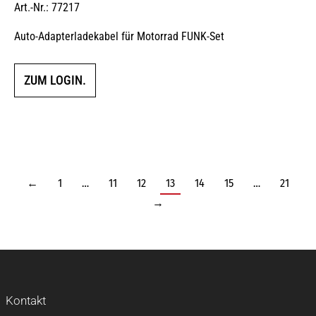
Art.-Nr.: 77217
Auto-Adapterladekabel für Motorrad FUNK-Set
ZUM LOGIN.
←
1
…
11
12
13
14
15
…
21
→
Kontakt