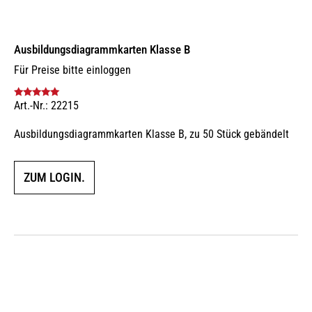
Ausbildungs­dia­gramm­karten Klasse B
Für Preise bitte einloggen
Art.-Nr.: 22215
Bewertet mit
5.00
von 5
Ausbildungsdiagrammkarten Klasse B, zu 50 Stück gebändelt
ZUM LOGIN.