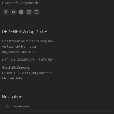
E-Mail: info@degener.de
Finden Sie uns auf:
Facebook
YouTube
Instagram
E-
Website
page
page
page
Mail
page
opens
opens
opens
page
opens
DEGENER Verlag GmbH
in
in
in
opens
in
Eingetragen beim Handelsregister
new
new
new
in
new
Amtsgericht Hannover
window
window
window
new
window
Register-Nr. HRB 4133
window
UST.-ID-NUMMER: DE 115 676 709
Geschäftsführung:
Dr. oec. HSG Max-Georg Büchner
Michael Hühn
Navigation
Impressum