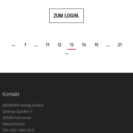
ZUM LOGIN.
←
1
…
11
12
13
14
15
…
21
→
Kontakt
DEGENER Verlag GmbH
Sydney Garden 7
30539 Hannover
Deutschland
Tel.: 0511-963 60 0