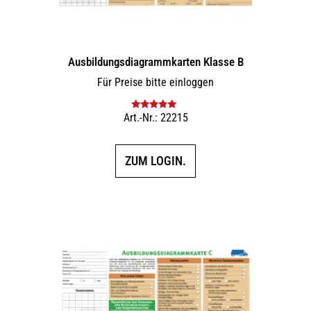
Ausbildungs­dia­gramm­karten Klasse B
Für Preise bitte einloggen
Art.-Nr.: 22215
Bewertet mit
5.00
von 5
ZUM LOGIN.