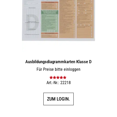
Ausbildungs­dia­gramm­karten Klasse D
Für Preise bitte einloggen
Art.-Nr.: 22218
Bewertet mit
5.00
von 5
ZUM LOGIN.