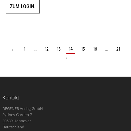
ZUM LOGIN.
←
1
…
12
13
14
15
16
…
21
→
Kontakt
DEGENER Verlag GmbH
Sydney Garden 7
30539 Hannover
Deutschland