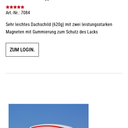
Art.-Nr.: 7084
Bewertet mit
5.00
von 5
Sehr leichtes Dachschild (620g) mit zwei leistungsstarken
Magneten mit Gummierung zum Schutz des Lacks
ZUM LOGIN.