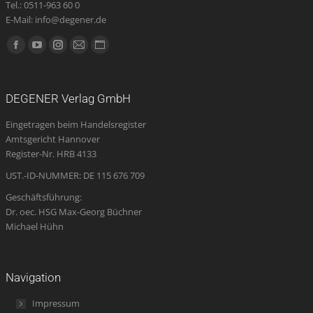
Tel.: 0511-963 60 0
E-Mail: info@degener.de
Finden Sie uns auf:
Facebook
YouTube
Instagram
E-
Website
page
page
page
Mail
page
opens
opens
opens
page
opens
DEGENER Verlag GmbH
in
in
in
opens
in
Eingetragen beim Handelsregister
new
new
new
in
new
Amtsgericht Hannover
window
window
window
new
window
Register-Nr. HRB 4133
window
UST.-ID-NUMMER: DE 115 676 709
Geschäftsführung:
Dr. oec. HSG Max-Georg Büchner
Michael Hühn
Navigation
Impressum