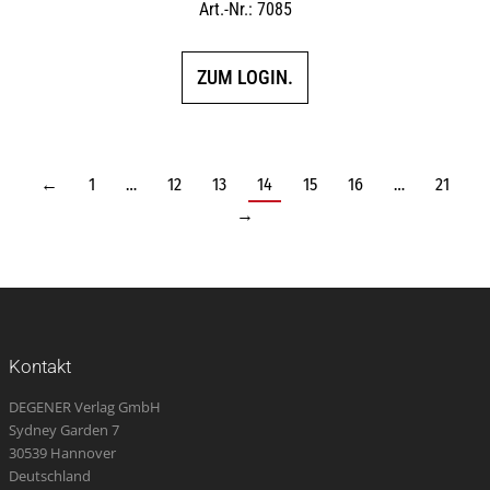
Art.-Nr.: 7085
ZUM LOGIN.
←
1
…
12
13
14
15
16
…
21
→
Kontakt
DEGENER Verlag GmbH
Sydney Garden 7
30539 Hannover
Deutschland