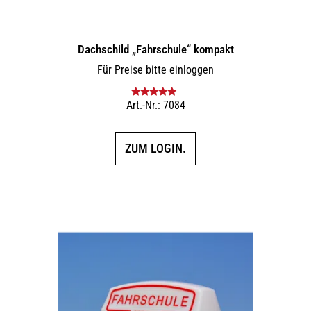
Dachschild „Fahrschule“ kompakt
Für Preise bitte einloggen
Art.-Nr.: 7084
Bewertet mit
5.00
von 5
ZUM LOGIN.