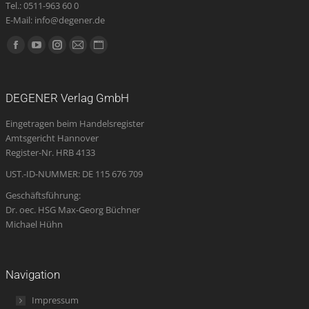
Tel.: 0511-963 60 0
E-Mail: info@degener.de
Finden Sie uns auf:
Facebook
YouTube
Instagram
E-
Website
page
page
page
Mail
page
opens
opens
opens
page
opens
DEGENER Verlag GmbH
in
in
in
opens
in
Eingetragen beim Handelsregister
new
new
new
in
new
Amtsgericht Hannover
window
window
window
new
window
Register-Nr. HRB 4133
window
UST.-ID-NUMMER: DE 115 676 709
Geschäftsführung:
Dr. oec. HSG Max-Georg Büchner
Michael Hühn
Navigation
Impressum