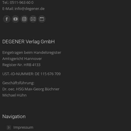
Tel.: 0511-963 60 0
E-Mail: info@degener.de
Finden Sie uns auf:
Facebook
YouTube
Instagram
E-
Website
page
page
page
Mail
page
opens
opens
opens
page
opens
DEGENER Verlag GmbH
in
in
in
opens
in
Eingetragen beim Handelsregister
new
new
new
in
new
Amtsgericht Hannover
window
window
window
new
window
Register-Nr. HRB 4133
window
UST.-ID-NUMMER: DE 115 676 709
Geschäftsführung:
Dr. oec. HSG Max-Georg Büchner
Michael Hühn
Navigation
Impressum