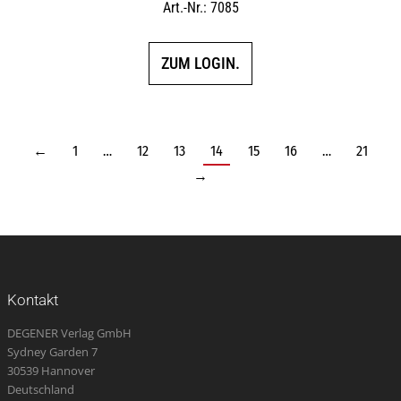
Art.-Nr.: 7085
ZUM LOGIN.
←
1
…
12
13
14
15
16
…
21
→
Kontakt
DEGENER Verlag GmbH
Sydney Garden 7
30539 Hannover
Deutschland