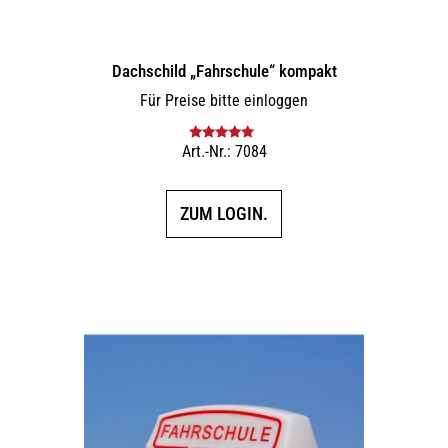
Dachschild „Fahrschule“ kompakt
Für Preise bitte einloggen
Art.-Nr.: 7084
Bewertet mit
5.00
von 5
ZUM LOGIN.