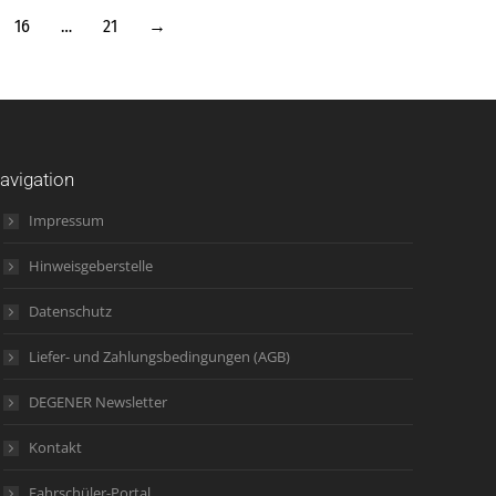
16
…
21
→
avigation
Impressum
Hinweisgeberstelle
Datenschutz
Liefer- und Zahlungsbedingungen (AGB)
DEGENER Newsletter
Kontakt
Fahrschüler-Portal