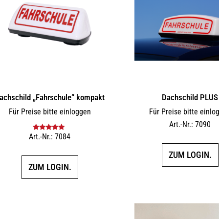
achschild „Fahrschule“ kompakt
Dachschild PLUS
Für Preise bitte einloggen
Für Preise bitte einlo
Art.-Nr.: 7090
Art.-Nr.: 7084
Bewertet mit
5.00
von 5
ZUM LOGIN.
ZUM LOGIN.