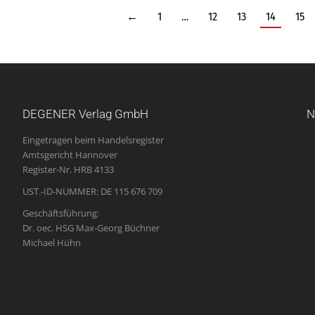
←
1
…
12
13
14
15
DEGENER Verlag GmbH
N
Eingetragen beim Handelsregister
Amtsgericht Hannover
Register-Nr. HRB 4133
UST.-ID-NUMMER: DE 115 676 709
Geschäftsführung:
Dr. oec. HSG Max-Georg Büchner
Michael Hühn