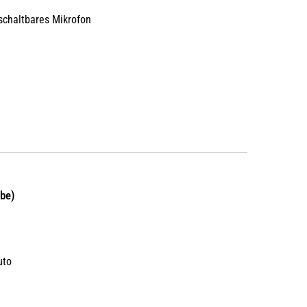
bschaltbares Mikrofon
ube)
uto