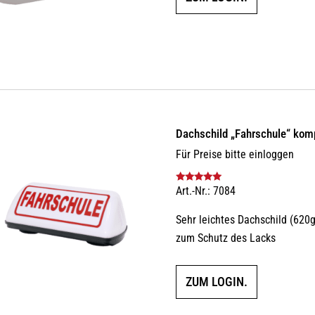
Dachschild „Fahrschule“ kom
Für Preise bitte einloggen
Art.-Nr.: 7084
Bewertet mit
5.00
von 5
Sehr leichtes Dachschild (62
zum Schutz des Lacks
ZUM LOGIN.