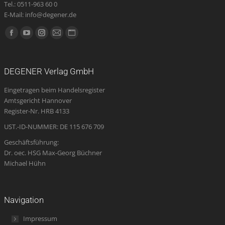
Tel.: 0511-963 60 0
E-Mail: info@degener.de
Finden Sie uns auf:
Facebook
YouTube
Instagram
E-
Website
page
page
page
Mail
page
opens
opens
opens
page
opens
DEGENER Verlag GmbH
in
in
in
opens
in
Eingetragen beim Handelsregister
new
new
new
in
new
Amtsgericht Hannover
window
window
window
new
window
Register-Nr. HRB 4133
window
UST.-ID-NUMMER: DE 115 676 709
Geschäftsführung:
Dr. oec. HSG Max-Georg Büchner
Michael Hühn
Navigation
Impressum