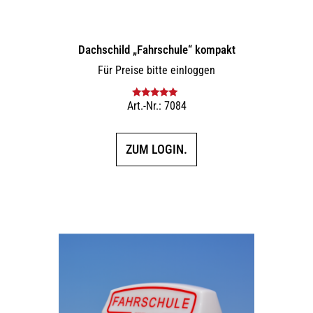
Dachschild „Fahrschule“ kompakt
Für Preise bitte einloggen
Art.-Nr.: 7084
Bewertet mit
5.00
von 5
ZUM LOGIN.