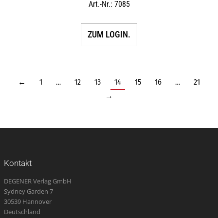
Art.-Nr.: 7085
ZUM LOGIN.
←
1
…
12
13
14
15
16
…
21
→
Kontakt
DEGENER Verlag GmbH
Sydney Garden 7
30539 Hannover
Deutschland