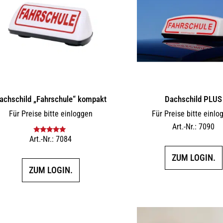
achschild „Fahrschule“ kompakt
Dachschild PLUS
Für Preise bitte einloggen
Für Preise bitte einlo
Art.-Nr.: 7090
Art.-Nr.: 7084
Bewertet mit
5.00
von 5
ZUM LOGIN.
ZUM LOGIN.