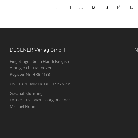
←
1
…
12
13
14
15
DEGENER Verlag GmbH
N
Eingetragen beim Handelsregister
Amtsgericht Hannover
Register-Nr. HRB 4133
UST.-ID-NUMMER: DE 115 676 709
Geschäftsführung:
Dr. oec. HSG Max-Georg Büchner
Michael Hühn