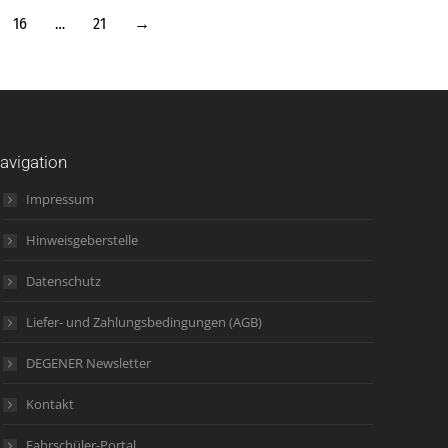
16
…
21
→
avigation
Impressum
Hinweisgeberstelle
Datenschutz
Liefer- und Zahlungsbedingungen (AGB)
DEGENER Newsletter
Kontakt
Fahrschüler-Portal