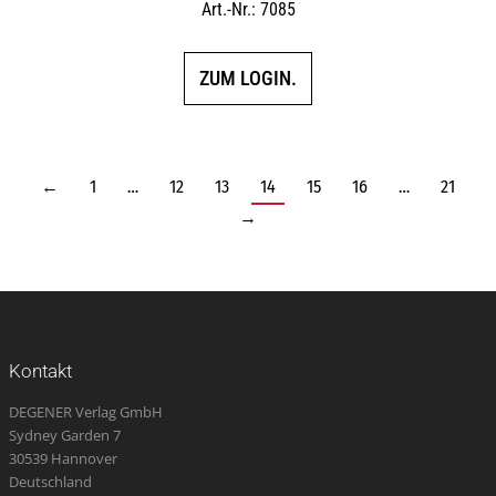
Art.-Nr.: 7085
ZUM LOGIN.
←
1
…
12
13
14
15
16
…
21
→
Kontakt
DEGENER Verlag GmbH
Sydney Garden 7
30539 Hannover
Deutschland