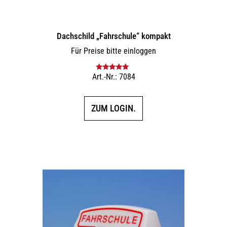
Dachschild „Fahrschule“ kompakt
Für Preise bitte einloggen
Art.-Nr.: 7084
Bewertet mit
5.00
von 5
ZUM LOGIN.