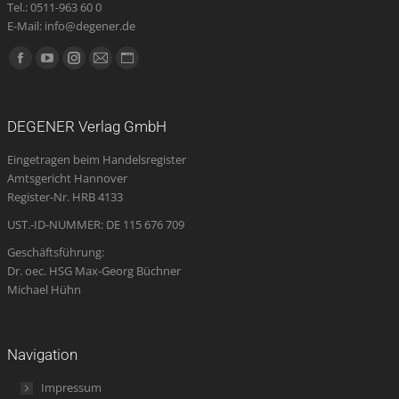
Tel.: 0511-963 60 0
E-Mail: info@degener.de
Finden Sie uns auf:
Facebook
YouTube
Instagram
E-
Website
page
page
page
Mail
page
opens
opens
opens
page
opens
DEGENER Verlag GmbH
in
in
in
opens
in
Eingetragen beim Handelsregister
new
new
new
in
new
Amtsgericht Hannover
window
window
window
new
window
Register-Nr. HRB 4133
window
UST.-ID-NUMMER: DE 115 676 709
Geschäftsführung:
Dr. oec. HSG Max-Georg Büchner
Michael Hühn
Navigation
Impressum