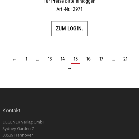
Für Preise bitte einloggen
Art.-Nr.: 2971
ZUM LOGIN.
←
1
…
13
14
15
16
17
…
21
→
Kontakt
DEGENER Verlag GmbH
Sydney Garden 7
30539 Hannover