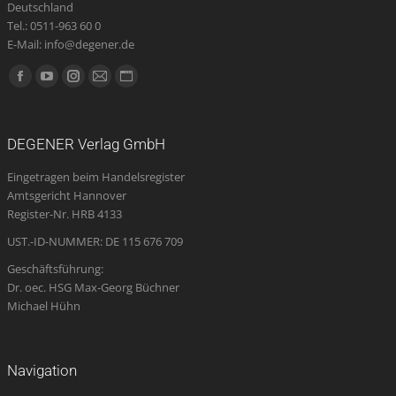
Deutschland
Tel.: 0511-963 60 0
E-Mail: info@degener.de
Finden Sie uns auf:
Facebook
YouTube
Instagram
E-
Website
page
page
page
Mail
page
opens
opens
opens
page
opens
DEGENER Verlag GmbH
in
in
in
opens
in
Eingetragen beim Handelsregister
new
new
new
in
new
Amtsgericht Hannover
window
window
window
new
window
Register-Nr. HRB 4133
window
UST.-ID-NUMMER: DE 115 676 709
Geschäftsführung:
Dr. oec. HSG Max-Georg Büchner
Michael Hühn
Navigation