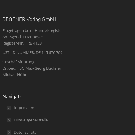
page
page
page
Mail
page
opens
opens
opens
page
opens
DEGENER Verlag GmbH
in
in
in
opens
in
Eingetragen beim Handelsregister
new
new
new
in
new
Amtsgericht Hannover
window
window
window
new
window
Register-Nr. HRB 4133
window
UST.-ID-NUMMER: DE 115 676 709
Geschäftsführung:
Dr. oec. HSG Max-Georg Büchner
Michael Hühn
Navigation
Impressum
Hinweisgeberstelle
Datenschutz