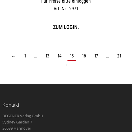
Für Preise bitte einloggen
Art.-Nr.: 2971
ZUM LOGIN.
←
1
…
13
14
15
16
17
…
21
→
Kontakt
DEGENER Verlag GmbH
Sydney Garden 7
30539 Hannover