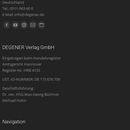
Deutschland
Tel.: 0511-963 60 0
E-Mail: info@degener.de
Finden Sie uns auf:
Facebook
YouTube
Instagram
E-
Website
page
page
page
Mail
page
opens
opens
opens
page
opens
DEGENER Verlag GmbH
in
in
in
opens
in
Eingetragen beim Handelsregister
new
new
new
in
new
Amtsgericht Hannover
window
window
window
new
window
Register-Nr. HRB 4133
window
UST.-ID-NUMMER: DE 115 676 709
Geschäftsführung:
Dr. oec. HSG Max-Georg Büchner
Michael Hühn
Navigation