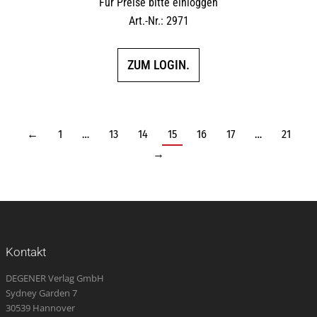
Für Preise bitte einloggen
Art.-Nr.: 2971
ZUM LOGIN.
←
1
…
13
14
15
16
17
…
21
→
Kontakt
DEGENER Verlag GmbH
Sydney Garden 7
30539 Hannover