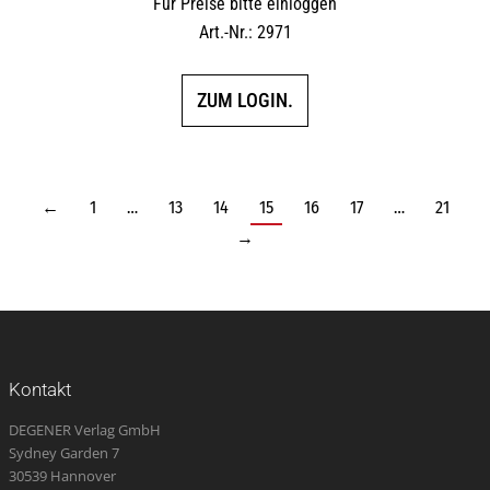
Für Preise bitte einloggen
Art.-Nr.: 2971
ZUM LOGIN.
←
1
…
13
14
15
16
17
…
21
→
Kontakt
DEGENER Verlag GmbH
Sydney Garden 7
30539 Hannover