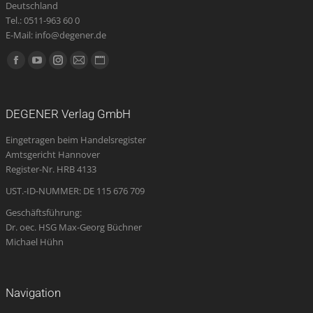
Deutschland
Tel.: 0511-963 60 0
E-Mail: info@degener.de
Finden Sie uns auf:
Facebook
YouTube
Instagram
E-
Website
page
page
page
Mail
page
opens
opens
opens
page
opens
DEGENER Verlag GmbH
in
in
in
opens
in
Eingetragen beim Handelsregister
new
new
new
in
new
Amtsgericht Hannover
window
window
window
new
window
Register-Nr. HRB 4133
window
UST.-ID-NUMMER: DE 115 676 709
Geschäftsführung:
Dr. oec. HSG Max-Georg Büchner
Michael Hühn
Navigation