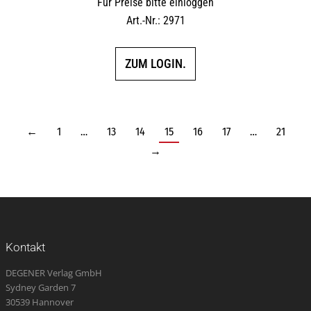
Für Preise bitte einloggen
Art.-Nr.: 2971
ZUM LOGIN.
←
1
…
13
14
15
16
17
…
21
→
Kontakt
DEGENER Verlag GmbH
Sydney Garden 7
30539 Hannover