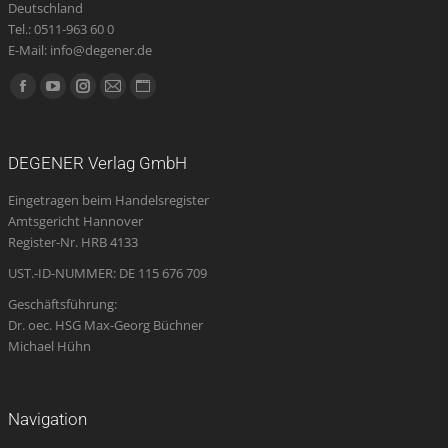
Deutschland
Tel.: 0511-963 60 0
E-Mail: info@degener.de
Finden Sie uns auf:
Facebook
YouTube
Instagram
E-
Website
page
page
page
Mail
page
opens
opens
opens
page
opens
DEGENER Verlag GmbH
in
in
in
opens
in
Eingetragen beim Handelsregister
new
new
new
in
new
Amtsgericht Hannover
window
window
window
new
window
Register-Nr. HRB 4133
window
UST.-ID-NUMMER: DE 115 676 709
Geschäftsführung:
Dr. oec. HSG Max-Georg Büchner
Michael Hühn
Navigation