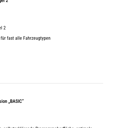
gel 2
l 2
 für fast alle Fahrzeugtypen
sion „BASIC“