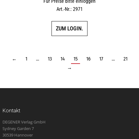
Für Preise bitte einloggen
Art.-Nr.: 2971
ZUM LOGIN.
←
1
…
13
14
15
16
17
…
21
→
Kontakt
DEGENER Verlag GmbH
Sydney Garden 7
30539 Hannover