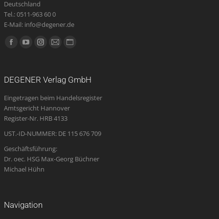
Deutschland
Tel.: 0511-963 60 0
E-Mail: info@degener.de
Finden Sie uns auf:
Facebook
YouTube
Instagram
E-
Website
page
page
page
Mail
page
opens
opens
opens
page
opens
DEGENER Verlag GmbH
in
in
in
opens
in
Eingetragen beim Handelsregister
new
new
new
in
new
Amtsgericht Hannover
window
window
window
new
window
Register-Nr. HRB 4133
window
UST.-ID-NUMMER: DE 115 676 709
Geschäftsführung:
Dr. oec. HSG Max-Georg Büchner
Michael Hühn
Navigation