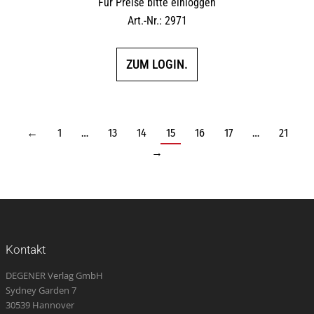
Für Preise bitte einloggen
Art.-Nr.: 2971
ZUM LOGIN.
←
1
…
13
14
15
16
17
…
21
→
Kontakt
DEGENER Verlag GmbH
Sydney Garden 7
30539 Hannover