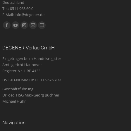
Deutschland
Tel.: 0511-963 60 0
E-Mail: info@degener.de
Finden Sie uns auf:
Facebook
YouTube
Instagram
E-
Website
page
page
page
Mail
page
opens
opens
opens
page
opens
DEGENER Verlag GmbH
in
in
in
opens
in
Eingetragen beim Handelsregister
new
new
new
in
new
Amtsgericht Hannover
window
window
window
new
window
Register-Nr. HRB 4133
window
UST.-ID-NUMMER: DE 115 676 709
Geschäftsführung:
Dr. oec. HSG Max-Georg Büchner
Michael Hühn
Navigation