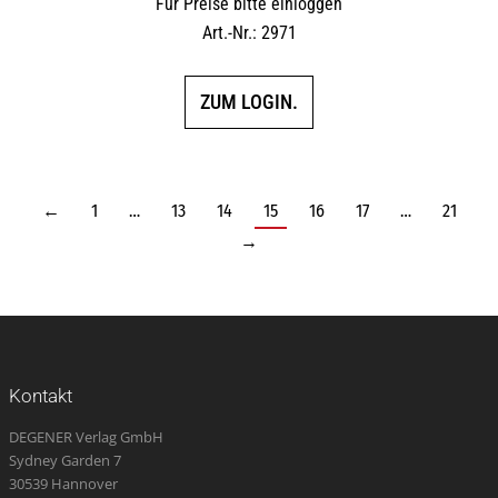
Für Preise bitte einloggen
Art.-Nr.: 2971
ZUM LOGIN.
←
1
…
13
14
15
16
17
…
21
→
Kontakt
DEGENER Verlag GmbH
Sydney Garden 7
30539 Hannover