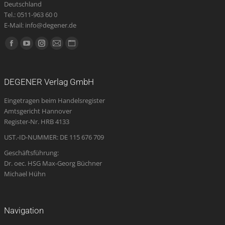
Deutschland
Tel.: 0511-963 60 0
E-Mail: info@degener.de
Finden Sie uns auf:
Facebook
YouTube
Instagram
E-
Website
page
page
page
Mail
page
opens
opens
opens
page
opens
DEGENER Verlag GmbH
in
in
in
opens
in
Eingetragen beim Handelsregister
new
new
new
in
new
Amtsgericht Hannover
window
window
window
new
window
Register-Nr. HRB 4133
window
UST.-ID-NUMMER: DE 115 676 709
Geschäftsführung:
Dr. oec. HSG Max-Georg Büchner
Michael Hühn
Navigation