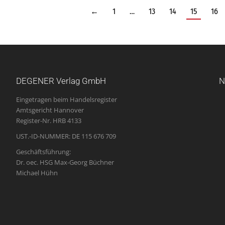
←
1
…
13
14
15
16
DEGENER Verlag GmbH
N
Eingetragen beim Handelsregister
Amtsgericht Hannover
Register-Nr. HRB 4133
UST.-ID-NUMMER: DE 115 676 709
Geschäftsführung:
Dr. oec. HSG Max-Georg Büchner
Michael Hühn