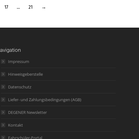
17
…
21
→
avigation
Impressum
Hinweisgeberstelle
Datenschutz
Liefer- und Zahlungsbedingungen (AGB)
DEGENER Newsletter
Kontakt
Fahrschüler-Portal