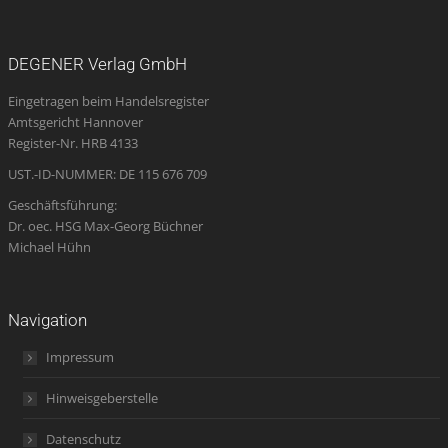
page
page
page
Mail
page
opens
opens
opens
page
opens
DEGENER Verlag GmbH
in
in
in
opens
in
Eingetragen beim Handelsregister
new
new
new
in
new
Amtsgericht Hannover
window
window
window
new
window
Register-Nr. HRB 4133
window
UST.-ID-NUMMER: DE 115 676 709
Geschäftsführung:
Dr. oec. HSG Max-Georg Büchner
Michael Hühn
Navigation
Impressum
Hinweisgeberstelle
Datenschutz