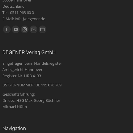
Deutschland
Tel.: 0511-963 60 0
E-Mail: info@degener.de
Finden Sie uns auf:
Facebook
YouTube
Instagram
E-
Website
page
page
page
Mail
page
opens
opens
opens
page
opens
DEGENER Verlag GmbH
in
in
in
opens
in
Eingetragen beim Handelsregister
new
new
new
in
new
Amtsgericht Hannover
window
window
window
new
window
Register-Nr. HRB 4133
window
UST.-ID-NUMMER: DE 115 676 709
Geschäftsführung:
Dr. oec. HSG Max-Georg Büchner
Michael Hühn
Navigation