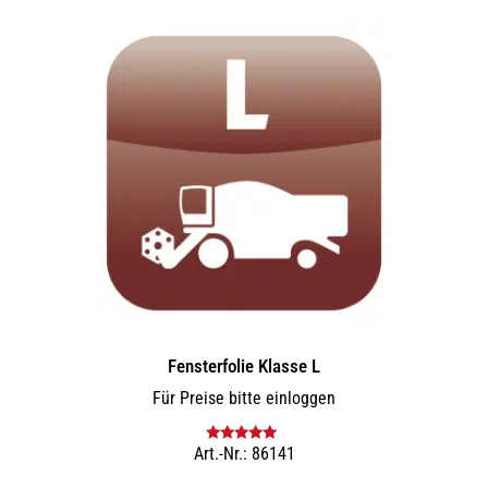
Fensterfolie Klasse L
Für Preise bitte einloggen
Art.-Nr.: 86141
Bewertet mit
5.00
von 5