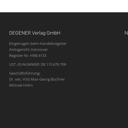
DEGENER Verlag GmbH
N
Eingetragen beim Handelsregister
Amtsgericht Hannover
Register-Nr. HRB 4133
UST.-ID-NUMMER: DE 115 676 709
Geschäftsführung:
Dr. oec. HSG Max-Georg Büchner
Michael Hühn