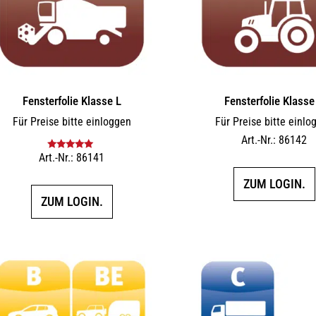
Fensterfolie Klasse L
Fensterfolie Klasse
Für Preise bitte einloggen
Für Preise bitte einlo
Art.-Nr.: 86142
Art.-Nr.: 86141
Bewertet mit
5.00
von 5
ZUM LOGIN.
ZUM LOGIN.