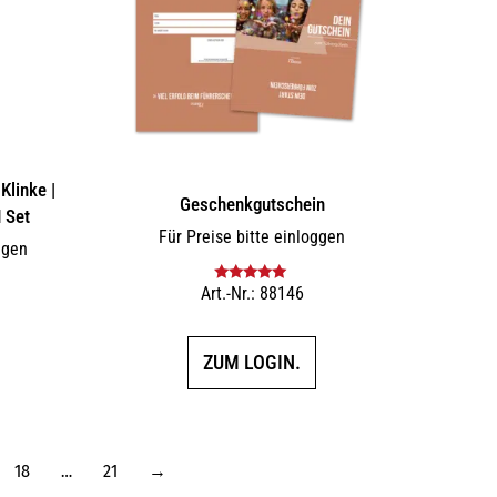
Klinke |
Geschenkgutschein
 Set
Für Preise bitte einloggen
ggen
Art.-Nr.: 88146
Bewertet mit
5.00
von 5
ZUM LOGIN.
18
…
21
→