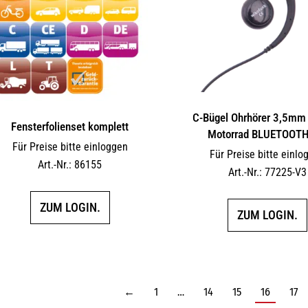
C-Bügel Ohrhörer 3,5mm 
Fensterfolienset komplett
Motorrad BLUETOOTH
Für Preise bitte einloggen
Für Preise bitte einlo
Art.-Nr.: 86155
Art.-Nr.: 77225-V3
ZUM LOGIN.
ZUM LOGIN.
←
1
…
14
15
16
17