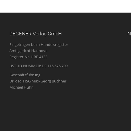
DEGENER Verlag GmbH
N
Eingetragen beim Handelsregister
Amtsgericht Hannover
Register-Nr. HRB 4133
UST.-ID-NUMMER: DE 115 676 709
Geschäftsführung:
Dr. oec. HSG Max-Georg Büchner
Michael Hühn