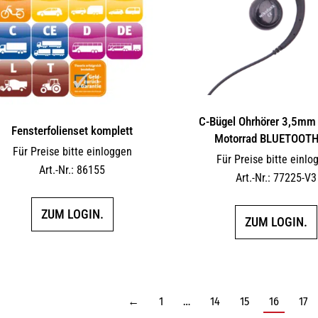
C-Bügel Ohrhörer 3,5mm 
Fensterfolienset komplett
Motorrad BLUETOOTH
Für Preise bitte einloggen
Für Preise bitte einlo
Art.-Nr.: 86155
Art.-Nr.: 77225-V3
ZUM LOGIN.
ZUM LOGIN.
←
1
…
14
15
16
17