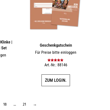
Klinke |
Geschenkgutschein
 Set
Für Preise bitte einloggen
ggen
Art.-Nr.: 88146
Bewertet mit
5.00
von 5
ZUM LOGIN.
18
…
21
→