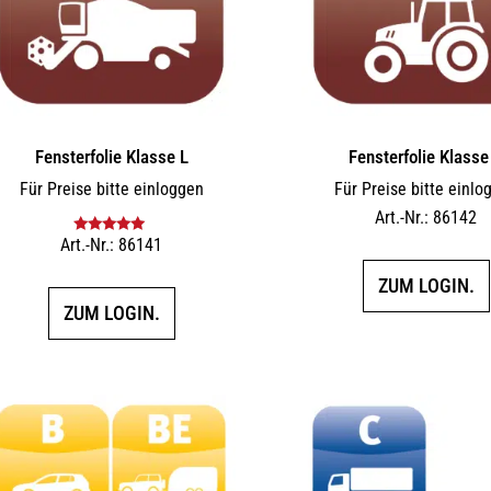
Fensterfolie Klasse L
Fensterfolie Klasse
Für Preise bitte einloggen
Für Preise bitte einlo
Art.-Nr.: 86142
Art.-Nr.: 86141
Bewertet mit
5.00
von 5
ZUM LOGIN.
ZUM LOGIN.