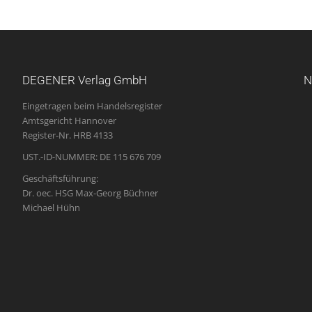
DEGENER Verlag GmbH
N
Eingetragen beim Handelsregister
Amtsgericht Hannover
Register-Nr. HRB 4133
UST.-ID-NUMMER: DE 115 676 709
Geschäftsführung:
Dr. oec. HSG Max-Georg Büchner
Michael Hühn