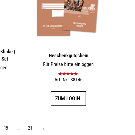
Klinke |
Geschenkgutschein
 Set
Für Preise bitte einloggen
ggen
Art.-Nr.: 88146
Bewertet mit
5.00
von 5
ZUM LOGIN.
18
…
21
→