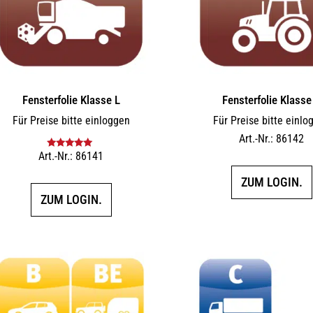
Fensterfolie Klasse L
Fensterfolie Klasse
Für Preise bitte einloggen
Für Preise bitte einlo
Art.-Nr.: 86142
Art.-Nr.: 86141
Bewertet mit
5.00
von 5
ZUM LOGIN.
ZUM LOGIN.