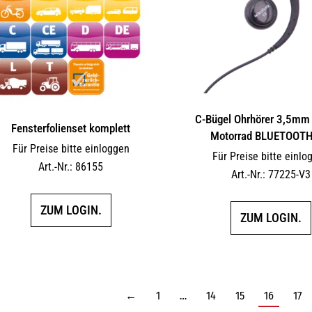
C-Bügel Ohrhörer 3,5mm 
Fensterfolienset komplett
Motorrad BLUETOOTH
Für Preise bitte einloggen
Für Preise bitte einlo
Art.-Nr.: 86155
Art.-Nr.: 77225-V3
ZUM LOGIN.
ZUM LOGIN.
←
1
…
14
15
16
17