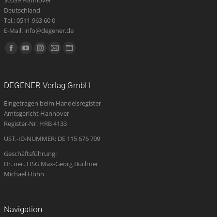
Deutschland
Tel.: 0511-963 60 0
E-Mail: info@degener.de
Finden Sie uns auf:
Facebook
YouTube
Instagram
E-
Website
page
page
page
Mail
page
opens
opens
opens
page
opens
DEGENER Verlag GmbH
in
in
in
opens
in
Eingetragen beim Handelsregister
new
new
new
in
new
Amtsgericht Hannover
window
window
window
new
window
Register-Nr. HRB 4133
window
UST.-ID-NUMMER: DE 115 676 709
Geschäftsführung:
Dr. oec. HSG Max-Georg Büchner
Michael Hühn
Navigation