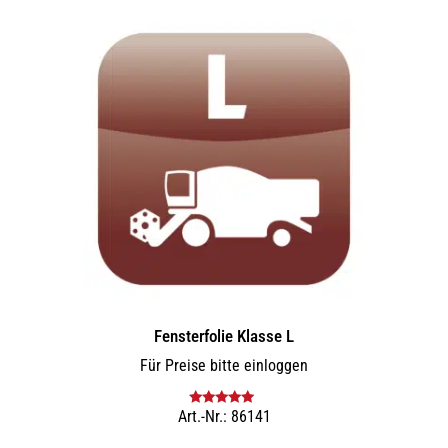
Fensterfolie Klasse L
Für Preise bitte einloggen
Art.-Nr.: 86141
Bewertet mit
5.00
von 5