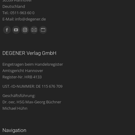
Deutschland
Tel.: 0511-963 60 0
E-Mail: info@degener.de
Finden Sie uns auf:
Facebook
YouTube
Instagram
E-
Website
page
page
page
Mail
page
opens
opens
opens
page
opens
DEGENER Verlag GmbH
in
in
in
opens
in
Eingetragen beim Handelsregister
new
new
new
in
new
Amtsgericht Hannover
window
window
window
new
window
Register-Nr. HRB 4133
window
UST.-ID-NUMMER: DE 115 676 709
Geschäftsführung:
Dr. oec. HSG Max-Georg Büchner
Michael Hühn
Navigation