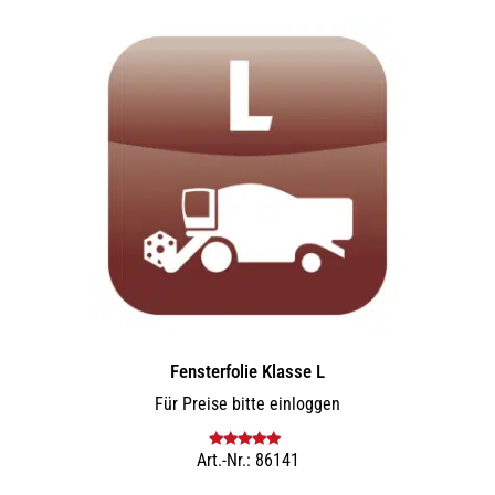
Fensterfolie Klasse L
Für Preise bitte einloggen
Art.-Nr.: 86141
Bewertet mit
5.00
von 5