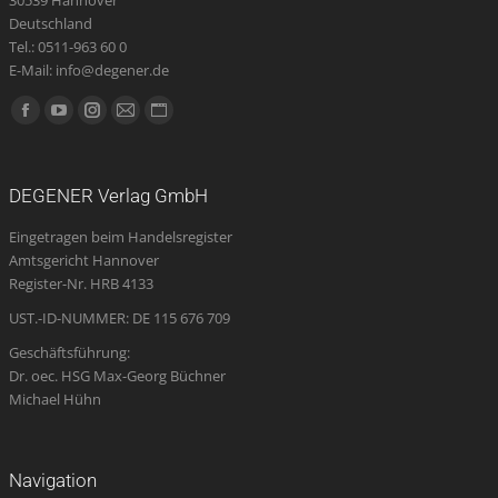
Deutschland
Tel.: 0511-963 60 0
E-Mail: info@degener.de
Finden Sie uns auf:
Facebook
YouTube
Instagram
E-
Website
page
page
page
Mail
page
opens
opens
opens
page
opens
DEGENER Verlag GmbH
in
in
in
opens
in
Eingetragen beim Handelsregister
new
new
new
in
new
Amtsgericht Hannover
window
window
window
new
window
Register-Nr. HRB 4133
window
UST.-ID-NUMMER: DE 115 676 709
Geschäftsführung:
Dr. oec. HSG Max-Georg Büchner
Michael Hühn
Navigation