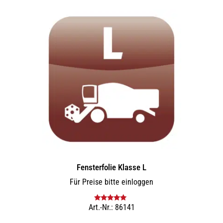
Fensterfolie Klasse L
Für Preise bitte einloggen
Art.-Nr.: 86141
Bewertet mit
5.00
von 5