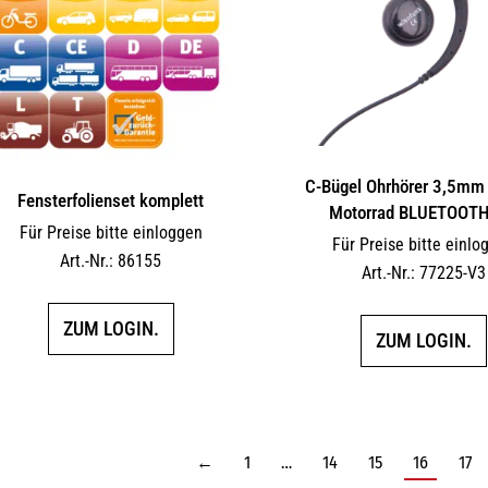
C-Bügel Ohrhörer 3,5mm 
Fensterfolienset komplett
Motorrad BLUETOOTH
Für Preise bitte einloggen
Für Preise bitte einlo
Art.-Nr.: 86155
Art.-Nr.: 77225-V3
ZUM LOGIN.
ZUM LOGIN.
←
1
…
14
15
16
17