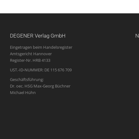
DEGENER Verlag GmbH
N
Eingetragen beim Handelsregister
Amtsgericht Hannover
Register-Nr. HRB 4133
UST.-ID-NUMMER: DE 115 676 709
Geschäftsführung:
Dr. oec. HSG Max-Georg Büchner
Michael Hühn