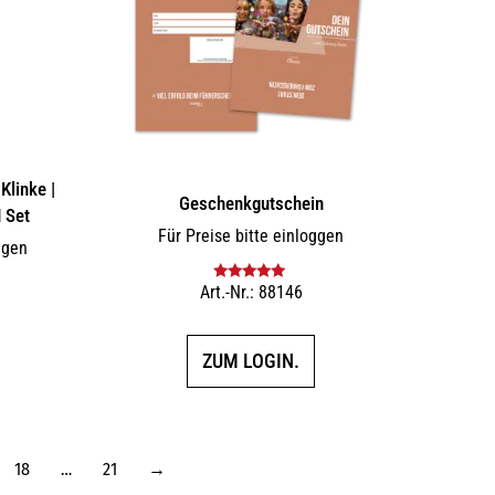
Klinke |
Geschenkgutschein
 Set
Für Preise bitte einloggen
ggen
Art.-Nr.: 88146
Bewertet mit
5.00
von 5
ZUM LOGIN.
18
…
21
→