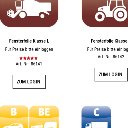
Fensterfolie Klasse L
Fensterfolie Klasse
Für Preise bitte einloggen
Für Preise bitte einlo
Art.-Nr.: 86142
Art.-Nr.: 86141
Bewertet mit
5.00
von 5
ZUM LOGIN.
ZUM LOGIN.