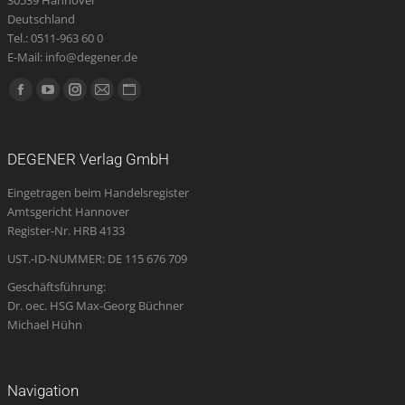
Deutschland
Tel.: 0511-963 60 0
E-Mail: info@degener.de
Finden Sie uns auf:
Facebook
YouTube
Instagram
E-
Website
page
page
page
Mail
page
opens
opens
opens
page
opens
DEGENER Verlag GmbH
in
in
in
opens
in
Eingetragen beim Handelsregister
new
new
new
in
new
Amtsgericht Hannover
window
window
window
new
window
Register-Nr. HRB 4133
window
UST.-ID-NUMMER: DE 115 676 709
Geschäftsführung:
Dr. oec. HSG Max-Georg Büchner
Michael Hühn
Navigation