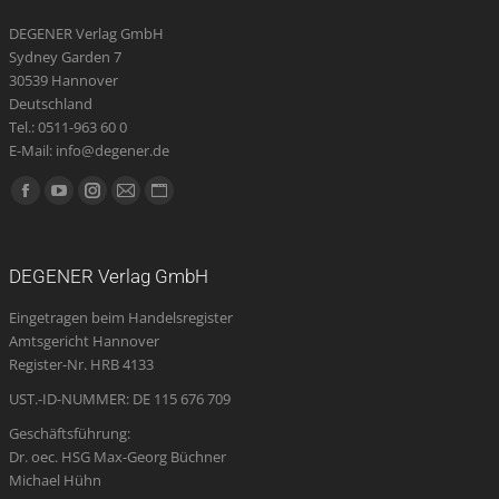
DEGENER Verlag GmbH
Sydney Garden 7
30539 Hannover
Deutschland
Tel.: 0511-963 60 0
E-Mail: info@degener.de
Finden Sie uns auf:
Facebook
YouTube
Instagram
E-
Website
page
page
page
Mail
page
opens
opens
opens
page
opens
DEGENER Verlag GmbH
in
in
in
opens
in
Eingetragen beim Handelsregister
new
new
new
in
new
Amtsgericht Hannover
window
window
window
new
window
Register-Nr. HRB 4133
window
UST.-ID-NUMMER: DE 115 676 709
Geschäftsführung:
Dr. oec. HSG Max-Georg Büchner
Michael Hühn