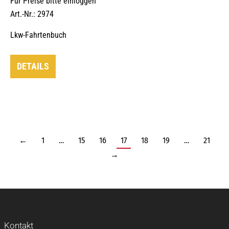
Für Preise bitte einloggen
Art.-Nr.: 2974
Lkw-Fahrtenbuch
DETAILS
←
1
…
15
16
17
18
19
…
21
→
Kontakt