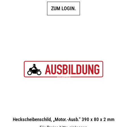
ZUM LOGIN.
Heckscheibenschild, „Motor.-Ausb.“ 390 x 80 x 2 mm