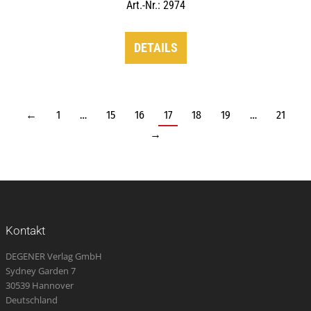
Art.-Nr.: 2974
DETAILS
←
1
…
15
16
17
18
19
…
21
→
Kontakt
DEGENER Verlag GmbH
Sydney Garden 7
30539 Hannover
Deutschland