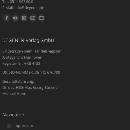
Tel.: 0511-963 60 0
E-Mail: info@degener.de
Finden Sie uns auf:
Facebook
YouTube
Instagram
E-
Website
page
page
page
Mail
page
opens
opens
opens
page
opens
DEGENER Verlag GmbH
in
in
in
opens
in
Eingetragen beim Handelsregister
new
new
new
in
new
Amtsgericht Hannover
window
window
window
new
window
Register-Nr. HRB 4133
window
UST.-ID-NUMMER: DE 115 676 709
Geschäftsführung:
Dr. oec. HSG Max-Georg Büchner
Michael Hühn
Navigation
Impressum