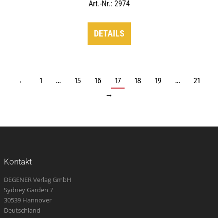
Art.-Nr.: 2974
DETAILS
←
1
…
15
16
17
18
19
…
21
→
Kontakt
DEGENER Verlag GmbH
Sydney Garden 7
30539 Hannover
Deutschland