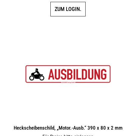
ZUM LOGIN.
Heckscheibenschild, „Motor.-Ausb.“ 390 x 80 x 2 mm