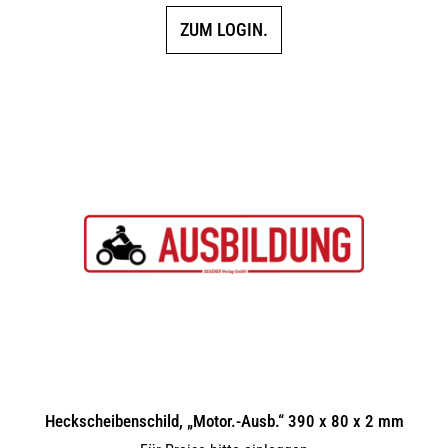
ZUM LOGIN.
Heckscheibenschild, „Motor.-Ausb.“ 390 x 80 x 2 mm