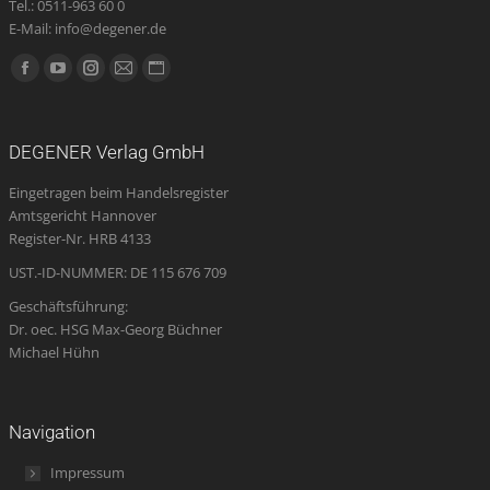
Tel.: 0511-963 60 0
E-Mail: info@degener.de
Finden Sie uns auf:
Facebook
YouTube
Instagram
E-
Website
page
page
page
Mail
page
opens
opens
opens
page
opens
DEGENER Verlag GmbH
in
in
in
opens
in
Eingetragen beim Handelsregister
new
new
new
in
new
Amtsgericht Hannover
window
window
window
new
window
Register-Nr. HRB 4133
window
UST.-ID-NUMMER: DE 115 676 709
Geschäftsführung:
Dr. oec. HSG Max-Georg Büchner
Michael Hühn
Navigation
Impressum