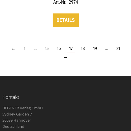
Art.-Nr.: 2974
DETAILS
←
1
…
15
16
17
18
19
…
21
→
Kontakt
DEGENER Verlag GmbH
Sydney Garden 7
30539 Hannover
Deutschland