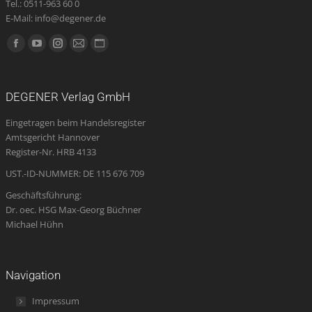
Tel.: 0511-963 60 0
E-Mail: info@degener.de
Finden Sie uns auf:
Facebook
YouTube
Instagram
E-
Website
page
page
page
Mail
page
opens
opens
opens
page
opens
DEGENER Verlag GmbH
in
in
in
opens
in
Eingetragen beim Handelsregister
new
new
new
in
new
Amtsgericht Hannover
window
window
window
new
window
Register-Nr. HRB 4133
window
UST.-ID-NUMMER: DE 115 676 709
Geschäftsführung:
Dr. oec. HSG Max-Georg Büchner
Michael Hühn
Navigation
Impressum