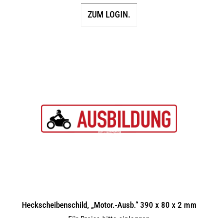
ZUM LOGIN.
Heckscheibenschild, „Motor.-Ausb.“ 390 x 80 x 2 mm