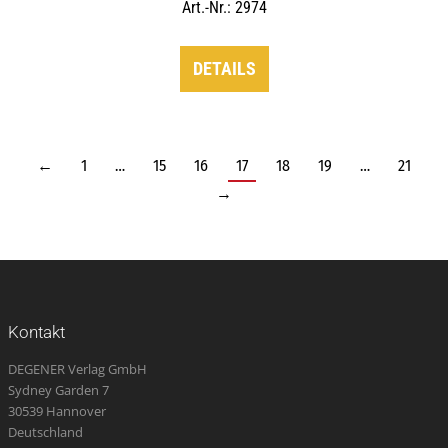
Art.-Nr.: 2974
DETAILS
←
1
…
15
16
17
18
19
…
21
→
Kontakt
DEGENER Verlag GmbH
Sydney Garden 7
30539 Hannover
Deutschland