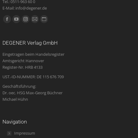
Tel.: 0511-963 60 0
E-Mail: info@degener.de
Finden Sie uns auf:
Facebook
YouTube
Instagram
E-
Website
page
page
page
Mail
page
opens
opens
opens
page
opens
DEGENER Verlag GmbH
in
in
in
opens
in
Eingetragen beim Handelsregister
new
new
new
in
new
Amtsgericht Hannover
window
window
window
new
window
Register-Nr. HRB 4133
window
UST.-ID-NUMMER: DE 115 676 709
Geschäftsführung:
Dr. oec. HSG Max-Georg Büchner
Michael Hühn
Navigation
Impressum