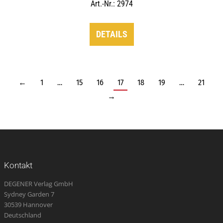
Art.-Nr.: 2974
DETAILS
←
1
…
15
16
17
18
19
…
21
→
Kontakt
DEGENER Verlag GmbH
Sydney Garden 7
30539 Hannover
Deutschland