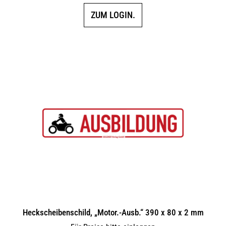
ZUM LOGIN.
Heckscheibenschild, „Motor.-Ausb.“ 390 x 80 x 2 mm