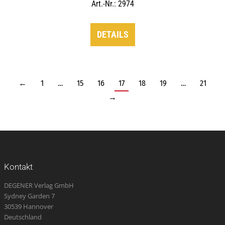
Art.-Nr.: 2974
DETAILS
←
1
…
15
16
17
18
19
…
21
→
Kontakt
DEGENER Verlag GmbH
Sydney Garden 7
30539 Hannover
Deutschland