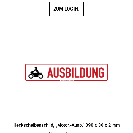
ZUM LOGIN.
Heckscheibenschild, „Motor.-Ausb.“ 390 x 80 x 2 mm