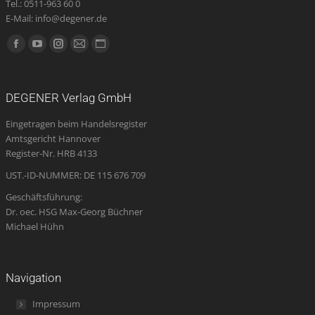
Tel.: 0511-963 60 0
E-Mail: info@degener.de
Finden Sie uns auf:
Facebook
YouTube
Instagram
E-
Website
page
page
page
Mail
page
opens
opens
opens
page
opens
DEGENER Verlag GmbH
in
in
in
opens
in
Eingetragen beim Handelsregister
new
new
new
in
new
Amtsgericht Hannover
window
window
window
new
window
Register-Nr. HRB 4133
window
UST.-ID-NUMMER: DE 115 676 709
Geschäftsführung:
Dr. oec. HSG Max-Georg Büchner
Michael Hühn
Navigation
Impressum