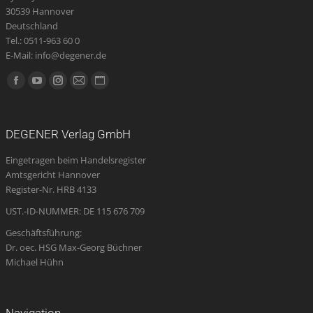
30539 Hannover
Deutschland
Tel.: 0511-963 60 0
E-Mail: info@degener.de
Finden Sie uns auf:
Facebook
YouTube
Instagram
E-
Website
page
page
page
Mail
page
opens
opens
opens
page
opens
DEGENER Verlag GmbH
in
in
in
opens
in
Eingetragen beim Handelsregister
new
new
new
in
new
Amtsgericht Hannover
window
window
window
new
window
Register-Nr. HRB 4133
window
UST.-ID-NUMMER: DE 115 676 709
Geschäftsführung:
Dr. oec. HSG Max-Georg Büchner
Michael Hühn
Navigation