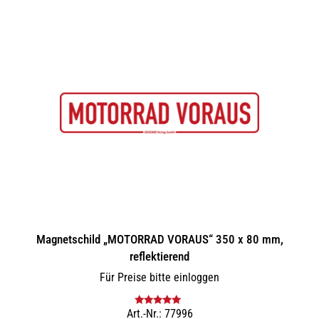
Magnetschild „MOTORRAD VORAUS“ 350 x 80 mm,
reflektierend
Für Preise bitte einloggen
Art.-Nr.: 77996
Bewertet mit