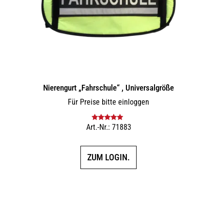
Nierengurt „Fahrschule“ , Universalgröße
Für Preise bitte einloggen
Art.-Nr.: 71883
Bewertet mit
5.00
von 5
ZUM LOGIN.