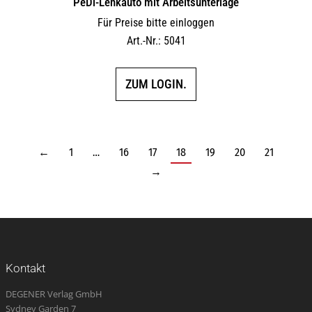
PeDi-Lenkauto mit Arbeitsunterlage
Für Preise bitte einloggen
Art.-Nr.: 5041
ZUM LOGIN.
←
1
…
16
17
18
19
20
21
→
Kontakt
DEGENER Verlag GmbH
Sydney Garden 7