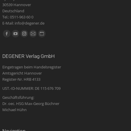
30539 Hannover
Deutschland
Tel.: 0511-963 60 0
E-Mail: info@degener.de
Finden Sie uns auf:
Facebook
YouTube
Instagram
E-
Website
page
page
page
Mail
page
opens
opens
opens
page
opens
DEGENER Verlag GmbH
in
in
in
opens
in
Eingetragen beim Handelsregister
new
new
new
in
new
Amtsgericht Hannover
window
window
window
new
window
Register-Nr. HRB 4133
window
UST.-ID-NUMMER: DE 115 676 709
Geschäftsführung:
Dr. oec. HSG Max-Georg Büchner
Michael Hühn
Navigation