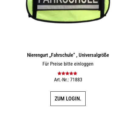
Nierengurt „Fahrschule“ , Universalgröße
Für Preise bitte einloggen
Art.-Nr.: 71883
Bewertet mit
5.00
von 5
ZUM LOGIN.