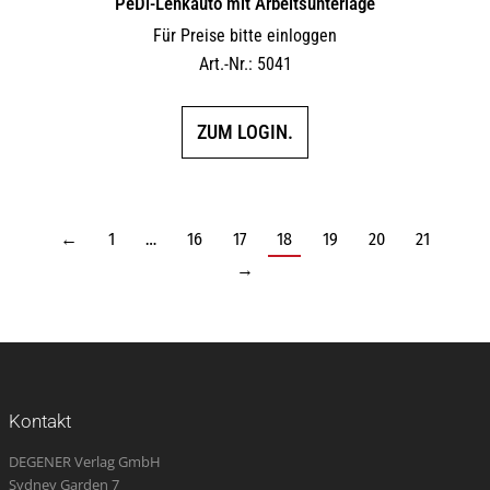
PeDi-Lenkauto mit Arbeitsunterlage
Für Preise bitte einloggen
Art.-Nr.: 5041
ZUM LOGIN.
←
1
…
16
17
18
19
20
21
→
Kontakt
DEGENER Verlag GmbH
Sydney Garden 7