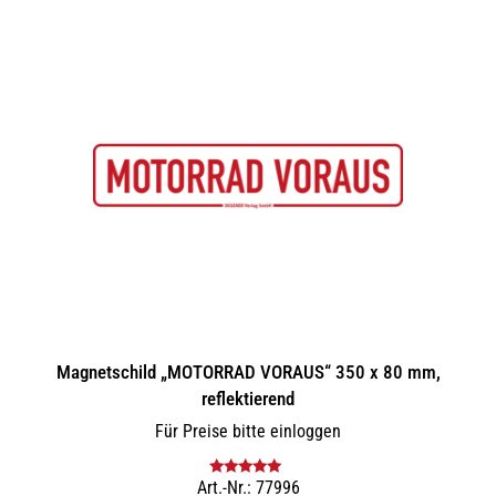
Magnetschild „MOTORRAD VORAUS“ 350 x 80 mm,
reflektierend
Für Preise bitte einloggen
Art.-Nr.: 77996
Bewertet mit