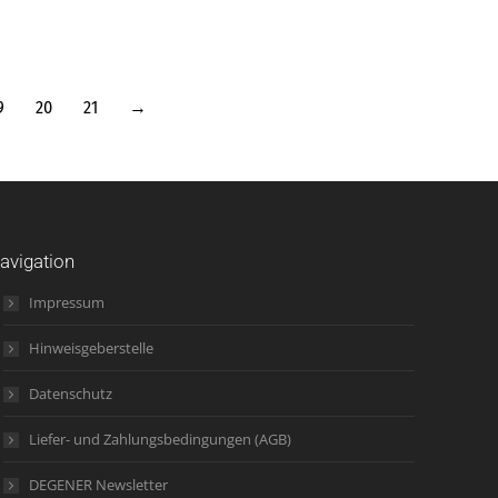
9
20
21
→
avigation
Impressum
Hinweisgeberstelle
Datenschutz
Liefer- und Zahlungsbedingungen (AGB)
DEGENER Newsletter