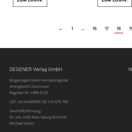
←
1
…
16
17
18
1
DEGENER Verlag GmbH
N
Eingetragen beim Handelsregister
Amtsgericht Hannover
Register-Nr. HRB 4133
UST.-ID-NUMMER: DE 115 676 709
Geschäftsführung:
Dr. oec. HSG Max-Georg Büchner
Michael Hühn