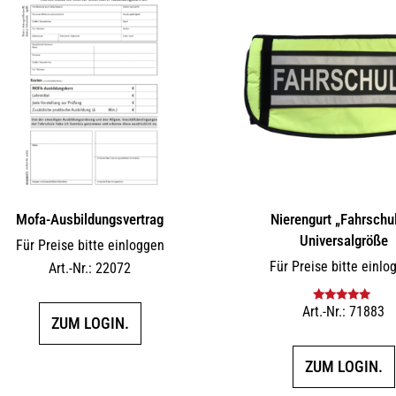
Mofa-Ausbildungsvertrag
Nierengurt „Fahrschul
Universalgröße
Für Preise bitte einloggen
Für Preise bitte einlo
Art.-Nr.: 22072
Art.-Nr.: 71883
Bewertet mit
ZUM LOGIN.
5.00
von 5
ZUM LOGIN.