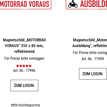
Magnetschild „MOTORRAD
Magnetschild „Motor
VORAUS“ 350 x 80 mm,
Ausbildung“, reflekti
reflektierend
Für Preise bitte einlo
Für Preise bitte einloggen
Art.-Nr.: 77999
Art.-Nr.: 77996
Bewertet mit
ZUM LOGIN.
5.00
von 5
ZUM LOGIN.