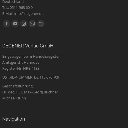
Deutschland
Tel.: 0511-963 60 0
E-Mail: info@degener.de
Finden Sie uns auf:
Facebook
YouTube
Instagram
E-
Website
page
page
page
Mail
page
opens
opens
opens
page
opens
DEGENER Verlag GmbH
in
in
in
opens
in
Eingetragen beim Handelsregister
new
new
new
in
new
Amtsgericht Hannover
window
window
window
new
window
Register-Nr. HRB 4133
window
UST.-ID-NUMMER: DE 115 676 709
Geschäftsführung:
Dr. oec. HSG Max-Georg Büchner
Michael Hühn
Navigation