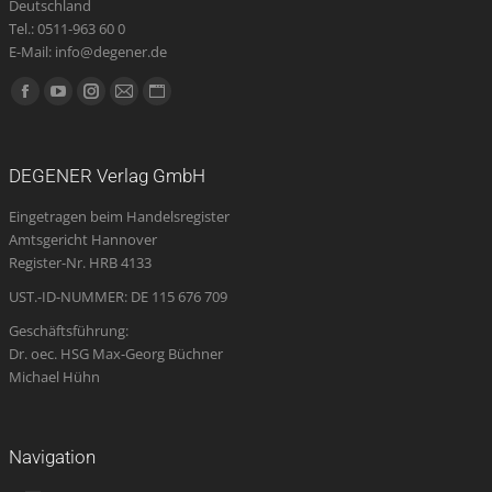
Deutschland
Tel.: 0511-963 60 0
E-Mail: info@degener.de
Finden Sie uns auf:
Facebook
YouTube
Instagram
E-
Website
page
page
page
Mail
page
opens
opens
opens
page
opens
DEGENER Verlag GmbH
in
in
in
opens
in
Eingetragen beim Handelsregister
new
new
new
in
new
Amtsgericht Hannover
window
window
window
new
window
Register-Nr. HRB 4133
window
UST.-ID-NUMMER: DE 115 676 709
Geschäftsführung:
Dr. oec. HSG Max-Georg Büchner
Michael Hühn
Navigation