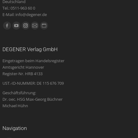
Deutschland
Tel.: 0511-963 60 0
E-Mail: info@degener.de
Finden Sie uns auf:
Facebook
YouTube
Instagram
E-
Website
page
page
page
Mail
page
opens
opens
opens
page
opens
DEGENER Verlag GmbH
in
in
in
opens
in
Eingetragen beim Handelsregister
new
new
new
in
new
Amtsgericht Hannover
window
window
window
new
window
Register-Nr. HRB 4133
window
UST.-ID-NUMMER: DE 115 676 709
Geschäftsführung:
Dr. oec. HSG Max-Georg Büchner
Michael Hühn
Navigation