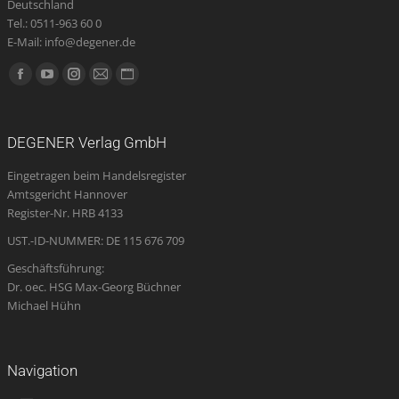
Deutschland
Tel.: 0511-963 60 0
E-Mail: info@degener.de
Finden Sie uns auf:
Facebook
YouTube
Instagram
E-
Website
page
page
page
Mail
page
opens
opens
opens
page
opens
DEGENER Verlag GmbH
in
in
in
opens
in
Eingetragen beim Handelsregister
new
new
new
in
new
Amtsgericht Hannover
window
window
window
new
window
Register-Nr. HRB 4133
window
UST.-ID-NUMMER: DE 115 676 709
Geschäftsführung:
Dr. oec. HSG Max-Georg Büchner
Michael Hühn
Navigation