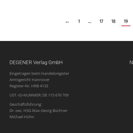
←
1
…
17
18
19
DEGENER Verlag GmbH
N
Eingetragen beim Handelsregister
Amtsgericht Hannover
Register-Nr. HRB 4133
UST.-ID-NUMMER: DE 115 676 709
Geschäftsführung:
Dr. oec. HSG Max-Georg Büchner
Michael Hühn