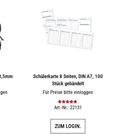
 3,5mm
Schülerkarte 8 Seiten, DIN A7, 100
Stück gebändelt
ggen
Für Preise bitte einloggen
Art.-Nr.: 22131
Bewertet mit
5.00
von 5
ZUM LOGIN.