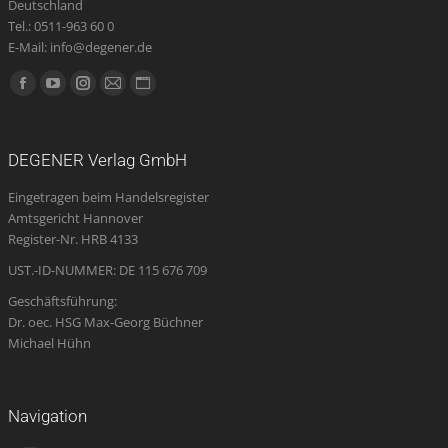
Deutschland
Tel.: 0511-963 60 0
E-Mail: info@degener.de
Finden Sie uns auf:
Facebook
YouTube
Instagram
E-
Website
page
page
page
Mail
page
opens
opens
opens
page
opens
DEGENER Verlag GmbH
in
in
in
opens
in
Eingetragen beim Handelsregister
new
new
new
in
new
Amtsgericht Hannover
window
window
window
new
window
Register-Nr. HRB 4133
window
UST.-ID-NUMMER: DE 115 676 709
Geschäftsführung:
Dr. oec. HSG Max-Georg Büchner
Michael Hühn
Navigation