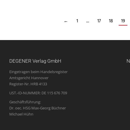
←
1
…
17
18
19
DEGENER Verlag GmbH
N
Eingetragen beim Handelsregister
Amtsgericht Hannover
Register-Nr. HRB 4133
UST.-ID-NUMMER: DE 115 676 709
Geschäftsführung:
Dr. oec. HSG Max-Georg Büchner
Michael Hühn