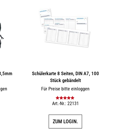
 3,5mm
Schülerkarte 8 Seiten, DIN A7, 100
Stück gebändelt
ggen
Für Preise bitte einloggen
Art.-Nr.: 22131
Bewertet mit
5.00
von 5
ZUM LOGIN.